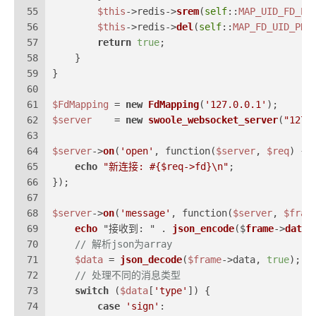
55
$this
->redis->
srem
(
self
::
MAP_UID_FD_PR
56
$this
->redis->
del
(
self
::
MAP_FD_UID_PRE
57
return
true
;
58
    }
59
}
60
61
$FdMapping
 = 
new
FdMapping
(
'127.0.0.1'
);
62
$server
    = 
new
swoole_websocket_server
(
"127.
63
64
$server
->
on
(
'open'
, function(
$server
, 
$req
) {
65
echo
"新连接: #
{$req->fd}
\n"
;
66
});
67
68
$server
->
on
(
'message'
, function(
$server
, 
$fram
69
echo
 "接收到: " . 
json_encode
($
frame
->
data
)
70
// 解析json为array
71
$data
 = 
json_decode
(
$frame
->data, 
true
);
72
// 处理不同的消息类型
73
switch
 (
$data
[
'type'
]) {
74
case
'sign'
: