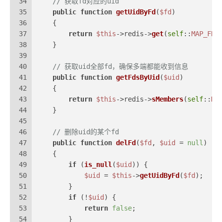
34
// 获取fd对应的uid
35
public
function
getUidByFd
(
$fd
)
36
{
37
return
$this
->redis->
get
(
self
::
MAP_FD_
38
    }
39
40
// 获取uid全部fd，确保多端都能收到信息
41
public
function
getFdsByUid
(
$uid
)
42
{
43
return
$this
->redis->
sMembers
(
self
::
MA
44
    }
45
46
// 删除uid的某个fd
47
public
function
delFd
(
$fd
, 
$uid
 = 
null
)
48
{
49
if
 (
is_null
(
$uid
)) {
50
$uid
 = 
$this
->
getUidByFd
(
$fd
);
51
        }
52
if
 (!
$uid
) {
53
return
false
;
54
        }