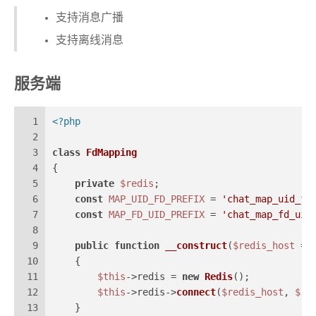
支持消息广播
支持离线消息
服务端
1
<?php
2
3
class
FdMapping
4
{
5
private
$redis
;
6
const
MAP_UID_FD_PREFIX
 = 
'chat_map_uid_fd
7
const
MAP_FD_UID_PREFIX
 = 
'chat_map_fd_uid
8
9
public
function
__construct
(
$redis_host
 = 
10
{
11
$this
->redis = 
new
Redis
();
12
$this
->redis->
connect
(
$redis_host
, 
$re
13
    }