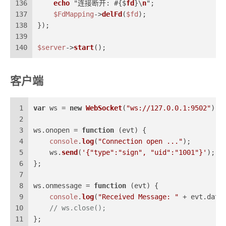
136
echo
 "连接断开: #{$
fd
}\
n
";
137
$FdMapping
->
delFd
(
$fd
);
138
});
139
140
$server
->
start
();
客户端
1
var
 ws = 
new
WebSocket
(
"ws://127.0.0.1:9502"
);
2
3
ws.
onopen
 = 
function
 (
evt
) {
4
console
.
log
(
"Connection open ..."
);
5
    ws.
send
(
'{"type":"sign", "uid":"1001"}'
);
6
};
7
8
ws.
onmessage
 = 
function
 (
evt
) {
9
console
.
log
(
"Received Message: "
 + evt.
data
10
// ws.close();
11
};