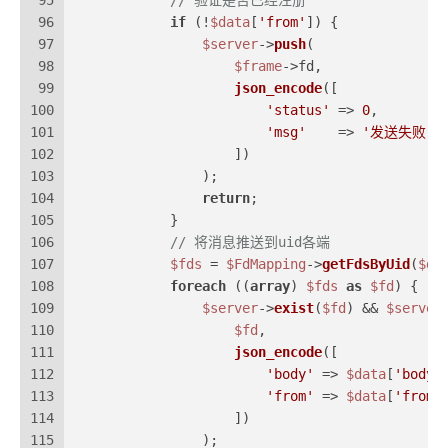
95
// 验证是否已经注册
96
if
 (!
$data
[
'from'
]) {
97
$server
->
push
(
98
$frame
->fd,
99
json_encode
([
100
'status'
 => 
0
,
101
'msg'
    => 
'发送失败，
102
                    ])
103
                );
104
return
;
105
            }
106
// 将消息推送到uid各端
107
$fds
 = 
$FdMapping
->
getFdsByUid
(
$da
108
foreach
 ((
array
) 
$fds
as
$fd
) {
109
$server
->
exist
(
$fd
) && 
$server
110
$fd
,
111
json_encode
([
112
'body'
 => 
$data
[
'body'
113
'from'
 => 
$data
[
'from'
114
                    ])
115
                );