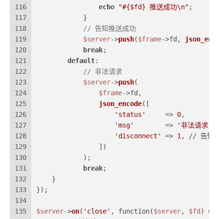
116
echo
"#
{$fd}
 推送成功\n"
;
117
            }
118
// 告知推送成功
119
$server
->
push
(
$frame
->fd, 
json_enc
120
break
;
121
default
:
122
// 非法请求
123
$server
->
push
(
124
$frame
->fd,
125
json_encode
([
126
'status'
     => 
0
,
127
'msg'
        => 
'非法请求'
,
128
'disconnect'
 => 
1
, // 告
129
                ])
130
            );
131
break
;
132
    }
133
});
134
135
$server
->
on
(
'close'
, function(
$server
, 
$fd
) 
us