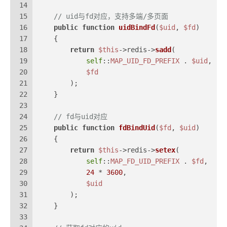
14
15
// uid与fd对应，支持多端/多页面
16
public
function
uidBindFd
(
$uid
, 
$fd
)
17
{
18
return
$this
->redis->
sadd
(
19
self
::
MAP_UID_FD_PREFIX
 . 
$uid
,
20
$fd
21
        );
22
    }
23
24
// fd与uid对应
25
public
function
fdBindUid
(
$fd
, 
$uid
)
26
{
27
return
$this
->redis->
setex
(
28
self
::
MAP_FD_UID_PREFIX
 . 
$fd
,
29
24
 * 
3600
,
30
$uid
31
        );
32
    }
33