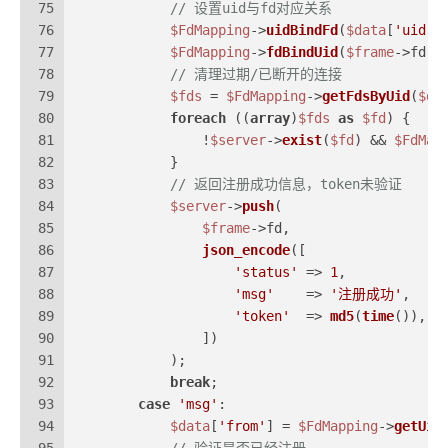
75
// 设置uid与fd对应关系
76
$FdMapping
->
uidBindFd
(
$data
[
'uid'
]
77
$FdMapping
->
fdBindUid
(
$frame
->fd, 
78
// 清理过期/已断开的连接
79
$fds
 = 
$FdMapping
->
getFdsByUid
(
$da
80
foreach
 ((
array
)
$fds
as
$fd
) {
81
                !
$server
->
exist
(
$fd
) && 
$FdMap
82
            }
83
// 返回注册成功信息，token未验证
84
$server
->
push
(
85
$frame
->fd,
86
json_encode
([
87
'status'
 => 
1
,
88
'msg'
    => 
'注册成功'
,
89
'token'
  => 
md5
(
time
()),
90
                ])
91
            );
92
break
;
93
case
'msg'
:
94
$data
[
'from'
] = 
$FdMapping
->
getUid