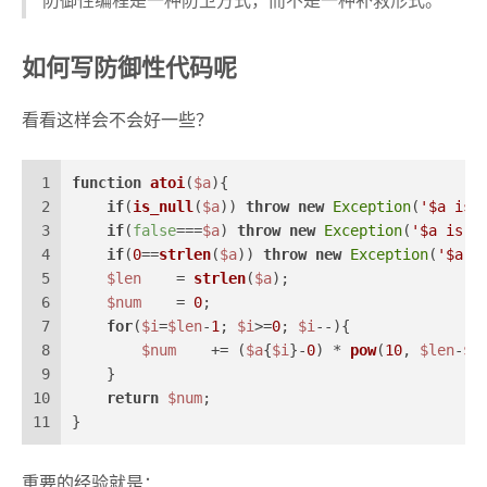
防御性编程是一种防卫方式，而不是一种补救形式。
如何写防御性代码呢
看看这样会不会好一些？
1
function
atoi
(
$a
)
{
2
if
(
is_null
(
$a
)) 
throw
new
Exception
(
'$a is 
3
if
(
false
===
$a
) 
throw
new
Exception
(
'$a is f
4
if
(
0
==
strlen
(
$a
)) 
throw
new
Exception
(
'$a i
5
$len
    = 
strlen
(
$a
);
6
$num
    = 
0
;
7
for
(
$i
=
$len
-
1
; 
$i
>=
0
; 
$i
--){
8
$num
    += (
$a
{
$i
}-
0
) * 
pow
(
10
, 
$len
-
$i
9
    }
10
return
$num
;
11
}
重要的经验就是：