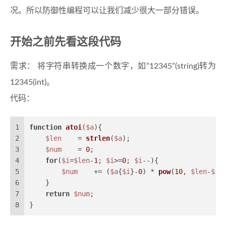
况。所以防御性编程可以让我们减少很大一部分错误。
开始之前先看这段代码
需求： 将字符串转换成一个数字，如”12345”(string)转为
12345(int)。
代码：
1
function
atoi
(
$a
)
{
2
$len
    = 
strlen
(
$a
);
3
$num
    = 
0
;
4
for
(
$i
=
$len
-
1
; 
$i
>=
0
; 
$i
--){
5
$num
    += (
$a
{
$i
}-
0
) * 
pow
(
10
, 
$len
-
$i
-
6
    }
7
return
$num
;
8
}